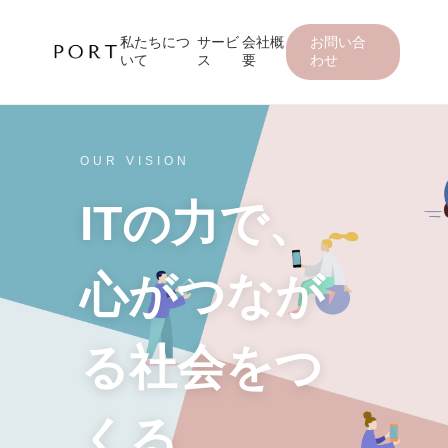
私たちにつ
サービ
会社概
お問い合
いて
ス
要
わせ
OUR VISION
ITの力で、
心がつなが
る社会をつ
くる