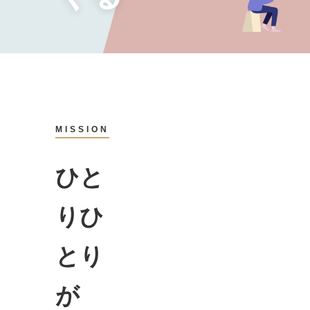
MISSION
ひと
りひ
とり
が