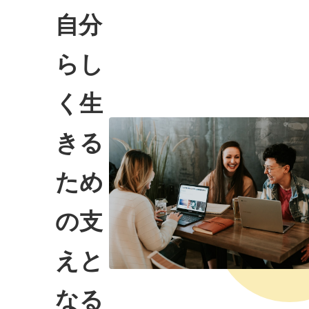
自分
らし
く生
きる
ため
の支
えと
なる